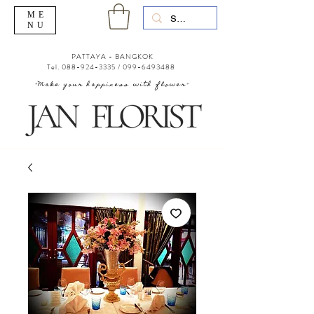
ME
NU
PATTAYA - BANGKOK
Tel.
088-924-3335
/
099-6493488
"Make your happiness with flower"