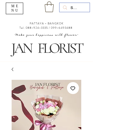
ME
NU
PATTAYA - BANGKOK
Tel.
088-924-3335
/
099-6493488
"Make your happiness with flower"