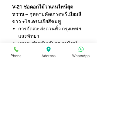
V-21 ช่อดอกไม้วาเลนไทน์สุด
หวาน
– กุหลาบคัดเกรดพรีเมียมสี
ขาว +ไฮเดรนเยียสีชมพู
การจัดส่ง: ส่งด่วนทั่ว กรุงเทพฯ
และพัทยา
เหมาะสำหรับ: วันวาเลนไทน์,
วันครบรอบ และโอกาสพิเศษ
Phone
Address
WhatsApp
สั่งเลย: บริการมืออาชีพจากร้าน
ดอกไม้ Jan Florist
V-21 Sweet Valentine Bouquet
–
Premium White roses mixed with
Pink Hydrangea. Hand-crafted for
your special moments.
Delivery: Express delivery in
Bangkok & Pattaya.
Best for: Valentine’s Day,
Anniversaries, and Surprises.