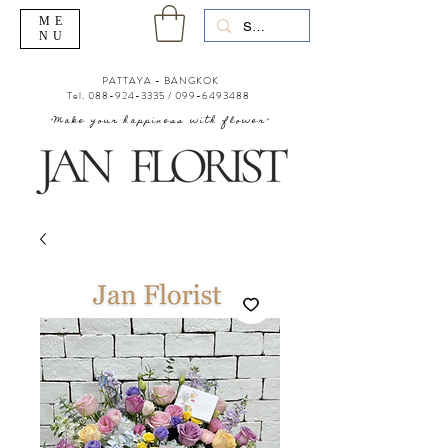
ME
NU
PATTAYA - BANGKOK
Tel.
088-924-3335
/
099-6493488
"Make your happiness with flower"