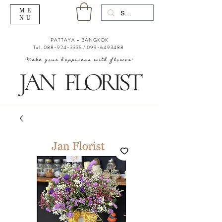
ME
NU
PATTAYA - BANGKOK
Tel.
088-924-3335
/
099-6493488
"Make your happiness with flower"