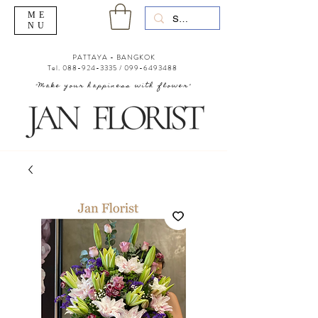
ME
NU
PATTAYA - BANGKOK
Tel.
088-924-3335
/
099-6493488
"Make your happiness with flower"