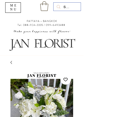
ME
NU
PATTAYA - BANGKOK
Tel.
088-924-3335
/
099-6493488
"Make your happiness with flower"