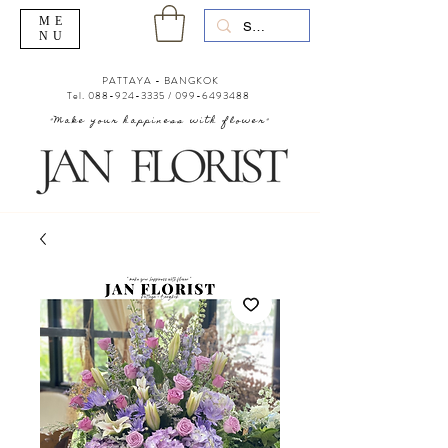
ME
NU
PATTAYA - BANGKOK
Tel.
088-924-3335
/
099-6493488
"Make your happiness with flower"