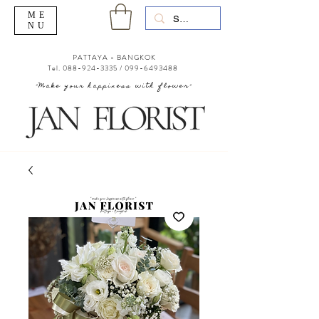
ME
NU
PATTAYA - BANGKOK
Tel.
088-924-3335
/
099-6493488
"Make your happiness with flower"