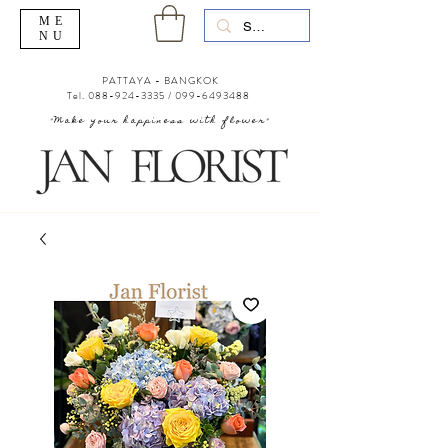
ME
NU
PATTAYA - BANGKOK
Tel.
088-924-3335
/
099-6493488
"Make your happiness with flower"