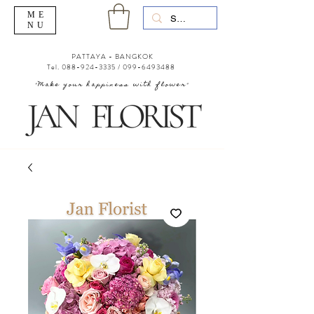
ME
NU
PATTAYA - BANGKOK
Tel.
088-924-3335
/
099-6493488
"Make your happiness with flower"