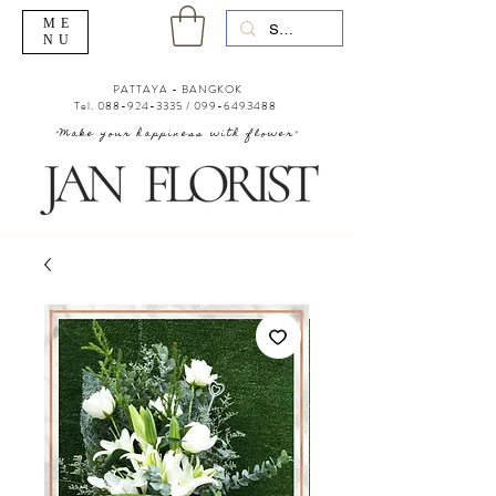
ME
NU
PATTAYA - BANGKOK
Tel.
088-924-3335
/
099-6493488
"Make your happiness with flower"