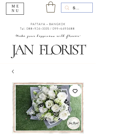
ME
NU
PATTAYA - BANGKOK
Tel.
088-924-3335
/
099-6493488
"Make your happiness with flower"