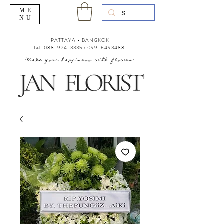
ME
NU
PATTAYA - BANGKOK
Tel.
088-924-3335
/
099-6493488
"Make your happiness with flower"