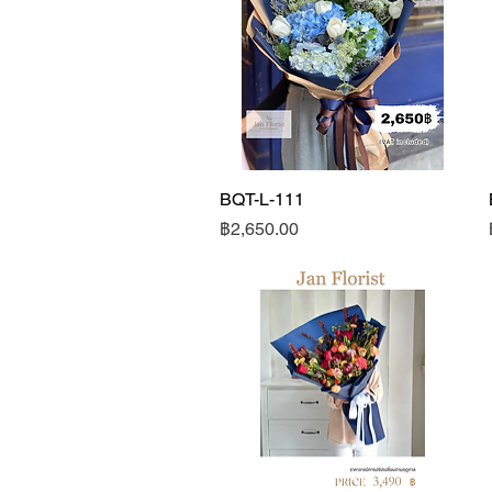
BQT-L-111
ดูข้อมูลด่วน
ราคา
฿2,650.00