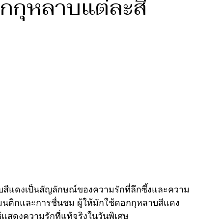
กุหลาบแต่ละสี
สีแดงเป็นสัญลักษณ์ของความรักที่ลึกซึ้งและความ
นติกและการชื่นชม ผู้ให้มักใช้ดอกกุหลาบสีแดง
้แสดงความรักที่แท้จริงในวันพิเศษ