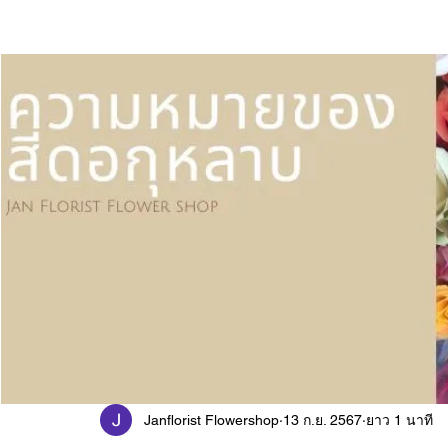
Janflorist Flowershop
13 ก.ย. 2567
ยาว 1 นาที