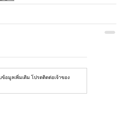
ข้อมูลเพิ่มเติม โปรดติดต่อเจ้าของ