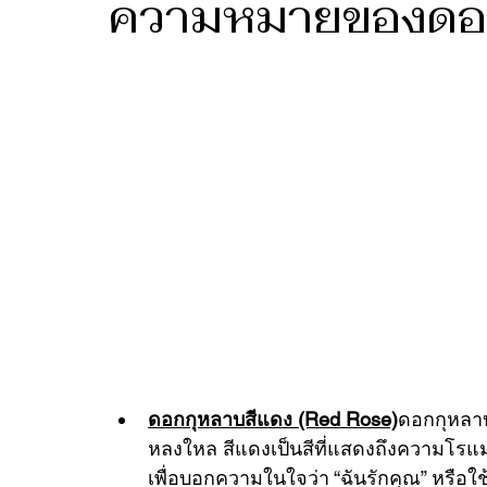
ความหมายของดอก
ดอกกุหลาบสีแดง (Red Rose)
ดอกกุหลาบ
หลงใหล สีแดงเป็นสีที่แสดงถึงความโรแม
เพื่อบอกความในใจว่า “ฉันรักคุณ” หรือใช