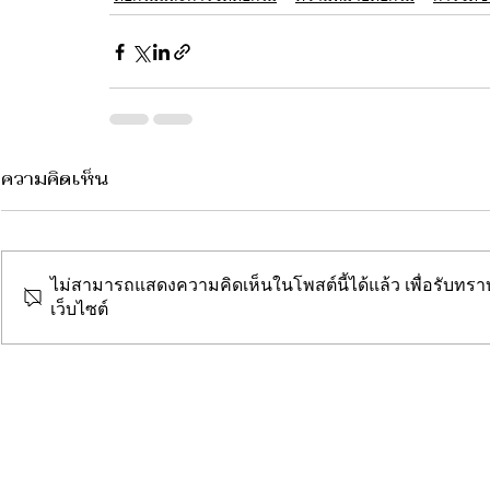
ความคิดเห็น
ไม่สามารถแสดงความคิดเห็นในโพสต์นี้ได้แล้ว เพื่อรับทราบ
เว็บไซต์