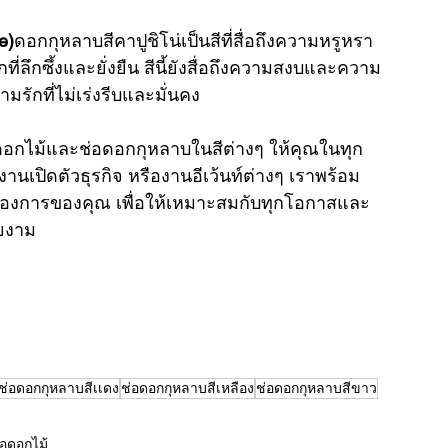
e)
ดอกกุหลาบสีคาปูชิโน่เป็นสีที่สื่อถึงความหรูหรา
ี่ลึกซึ้งและยั่งยืน สีนี้ยังสื่อถึงความสงบและความ
ักที่ไม่เร่งรีบและมั่นคง
ัดดอกไม้และช่อดอกกุหลาบในสีต่างๆ ให้คุณในทุก
านเปิดตัวธุรกิจ หรืองานอีเว้นท์ต่างๆ เราพร้อม
งการของคุณ เพื่อให้เหมาะสมกับทุกโอกาสและ
วยงาม
ช่อดอกกุหลาบสีเเดง
ช่อดอกกุหลาบสีเหลือง
ช่อดอกกุหลาบสีขาว
่อดอกไม้